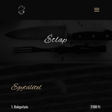
Étlap
Egytálétel
1. Babgulyás 2100 Ft