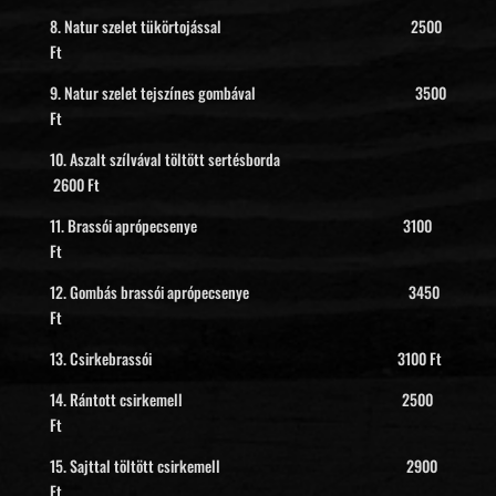
8. Natur szelet tükörtojással 2500
Ft
9. Natur szelet tejszínes gombával 3500
Ft
10. Aszalt szílvával töltött sertésborda
2600 Ft
11. Brassói aprópecsenye 3100
Ft
12. Gombás brassói aprópecsenye 3450
Ft
13. Csirkebrassói 3100 Ft
14. Rántott csirkemell 2500
Ft
15. Sajttal töltött csirkemell 2900
Ft