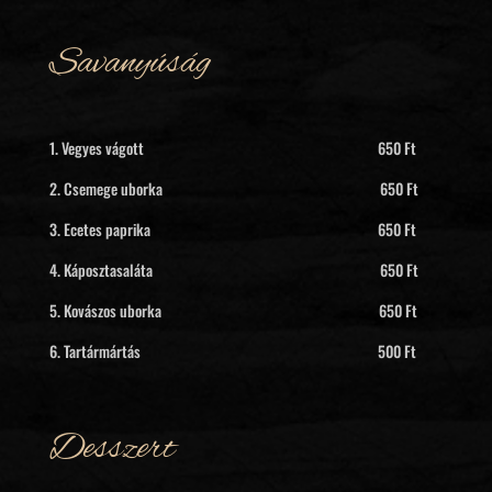
Savanyúság
1. Vegyes vágott 650 Ft
2. Csemege uborka 650 Ft
3. Ecetes paprika 650 Ft
4. Káposztasaláta 650 Ft
5. Kovászos uborka 650 Ft
6. Tartármártás 500 Ft
Desszert