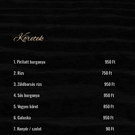
Köretek
1. Pirított burgonya 950 Ft
2. Rizs 750 Ft
3. Zöldborsós rizs 950 Ft
4. Sós burgonya 950 Ft
5. Vegyes köret 850 Ft
6. Galuska 950 Ft
7. Kenyér / szelet 90 Ft