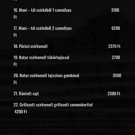
16. Moni – tál csirkéből 1 személyes 3100
Ft
17. Moni – tál csirkéből 2 személyes 6200
Ft
18. Párizsi csirkemell 2370 Ft
19. Natur csirkemell tükörtojással 2700
Ft
20. Natur csirkemell tejszínes gombával 3500
Ft
21. Rántott sajt 2300 Ft
22. Grillezett csirkemell grillezett camemberttel
4200 Ft